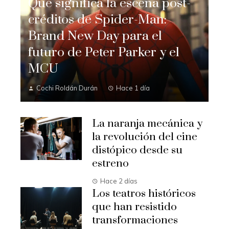
Qué significa la escena post-
créditos de Spider-Man:
Brand New Day para el
futuro de Peter Parker y el
MCU
Cochi Roldán Durán
Hace 1 día
La naranja mecánica y
la revolución del cine
distópico desde su
estreno
Hace 2 días
Los teatros históricos
que han resistido
transformaciones