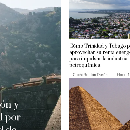
Cómo Trinidad y Tobago 
aprovechar su renta energ
para impulsar la industria
petroquímica
Cochi Roldán Durán
Hace 1
ión y
l por