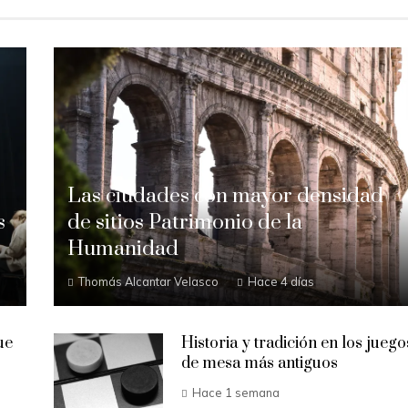
Las ciudades con mayor densidad
s
de sitios Patrimonio de la
Humanidad
Thomás Alcantar Velasco
Hace 4 días
ue
Historia y tradición en los juego
de mesa más antiguos
Hace 1 semana